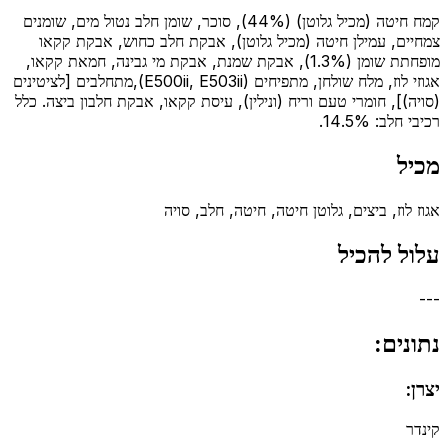
קמח חיטה (מכיל גלוטן) (44%), סוכר, שומן חלב נטול מים, שומנים
צמחיים, עמילן חיטה (מכיל גלוטן), אבקת חלב כחוש, אבקת קקאו
מופחתת שומן (1.3%), אבקת שמנת, אבקת מי גבינה, חמאת קקאו,
אגוזי לוז, מלח שולחן, מתפיחים (E500ii, E503ii),מתחלבים [לציטינים
(סויה)], חומרי טעם וריח (ונילין), עיסת קקאו, אבקת חלבון ביצה. כלל
רכיבי חלב: 14.5%.
מכיל
אגוז לוז, ביצים, גלוטן חיטה, חיטה, חלב, סויה
עלול להכיל
---
נתונים:
יצרן:
קינדר