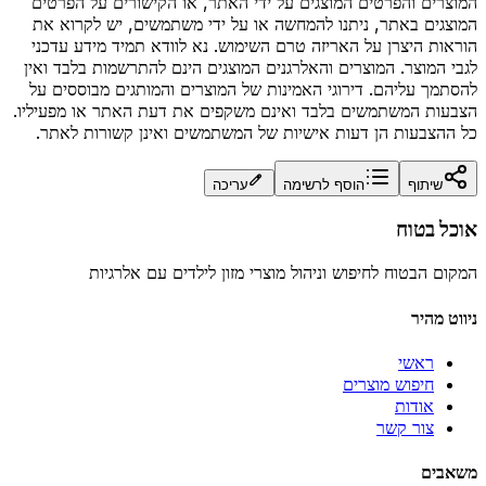
המוצרים והפרטים המוצגים על ידי האתר, או הקישורים על הפרטים
המוצגים באתר, ניתנו להמחשה או על ידי משתמשים, יש לקרוא את
הוראות היצרן על האריזה טרם השימוש. נא לוודא תמיד מידע עדכני
לגבי המוצר. המוצרים והאלרגנים המוצגים הינם להתרשמות בלבד ואין
להסתמך עליהם. דירוגי האמינות של המוצרים והמותגים מבוססים על
הצבעות המשתמשים בלבד ואינם משקפים את דעת האתר או מפעיליו.
כל ההצבעות הן דעות אישיות של המשתמשים ואינן קשורות לאתר.
שיתוף
הוסף לרשימה
עריכה
אוכל בטוח
המקום הבטוח לחיפוש וניהול מוצרי מזון לילדים עם אלרגיות
ניווט מהיר
ראשי
חיפוש מוצרים
אודות
צור קשר
משאבים