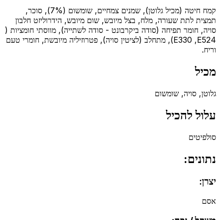
קמח חיטה (מכיל גלוטן), שמנים צמחיים, שומשום (7%), סוכר,
תמצית לתת שעורה, מלח, בצל מיובש, שום מיובש, הידרוליזט חלבון
סויה, חומר תפיחה (סודה ביקרבונט - סודה לשתייה), מווסתי חומציות (
E330 ,E524), מתחלב (לציטין סויה), פטרוזיליה מיובשת, חומרי טעם
וריח.
מכיל
גלוטן, סויה, שומשום
עלול להכיל
סולפיטים
נתונים:
יצרן:
אסם