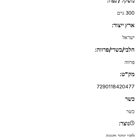
משקל / נפח:
300 גרם
ארץ ייצור:
ישראל
חלבי/בשרי/פרווה:
פרווה
מק"ט:
7290118420477
כשר
כשר
נוצר:
לפני יותר משנה