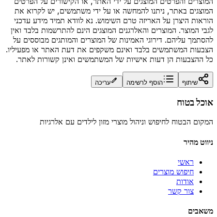
המוצרים והפרטים המוצגים על ידי האתר, או הקישורים על הפרטים
המוצגים באתר, ניתנו להמחשה או על ידי משתמשים, יש לקרוא את
הוראות היצרן על האריזה טרם השימוש. נא לוודא תמיד מידע עדכני
לגבי המוצר. המוצרים והאלרגנים המוצגים הינם להתרשמות בלבד ואין
להסתמך עליהם. דירוגי האמינות של המוצרים והמותגים מבוססים על
הצבעות המשתמשים בלבד ואינם משקפים את דעת האתר או מפעיליו.
כל ההצבעות הן דעות אישיות של המשתמשים ואינן קשורות לאתר.
שיתוף
הוסף לרשימה
עריכה
אוכל בטוח
המקום הבטוח לחיפוש וניהול מוצרי מזון לילדים עם אלרגיות
ניווט מהיר
ראשי
חיפוש מוצרים
אודות
צור קשר
משאבים