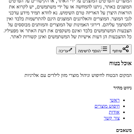
המוצרים והפרטים המוצגים על ידי האתר, או הקישורים על הפרטים
המוצגים באתר, ניתנו להמחשה או על ידי משתמשים, יש לקרוא את
הוראות היצרן על האריזה טרם השימוש. נא לוודא תמיד מידע עדכני
לגבי המוצר. המוצרים והאלרגנים המוצגים הינם להתרשמות בלבד ואין
להסתמך עליהם. דירוגי האמינות של המוצרים והמותגים מבוססים על
הצבעות המשתמשים בלבד ואינם משקפים את דעת האתר או מפעיליו.
כל ההצבעות הן דעות אישיות של המשתמשים ואינן קשורות לאתר.
שיתוף
הוסף לרשימה
עריכה
אוכל בטוח
המקום הבטוח לחיפוש וניהול מוצרי מזון לילדים עם אלרגיות
ניווט מהיר
ראשי
חיפוש מוצרים
אודות
צור קשר
משאבים